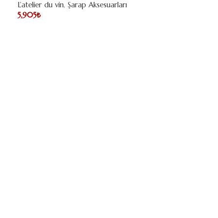
L’atelier du vin
,
Şarap Aksesuarları
5,905
₺