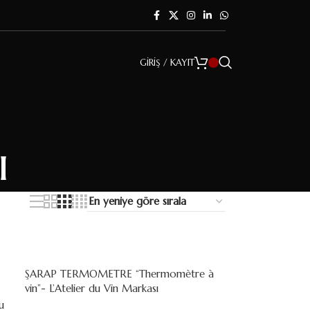
GIRIŞ / KAYIT
ı
ŞARAP TERMOMETRE “Thermomètre à
vin”- L’Atelier du Vin Markası
u