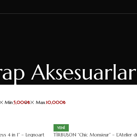
rap Aksesuarlar
Min
5,000
₺
Max
10,000
₺
YENI
s 4 in 1” – Legnoart
TİRBUŞON “Chic Monsieur” – L’Atelier d