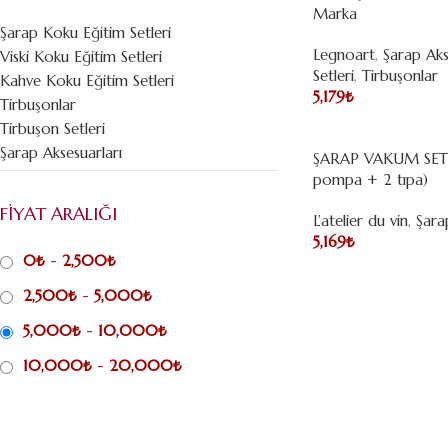
Marka
Şarap Koku Eğitim Setleri
Legnoart
,
Şarap Aks
Viski Koku Eğitim Setleri
Setleri
,
Tirbuşonlar
Kahve Koku Eğitim Setleri
5,179
₺
Tirbuşonlar
Tirbuşon Setleri
Şarap Aksesuarları
ŞARAP VAKUM SETİ 
pompa + 2 tıpa)
FİYAT ARALIĞI
L’atelier du vin
,
Şara
5,169
₺
0
₺
-
2,500
₺
2,500
₺
-
5,000
₺
5,000
₺
-
10,000
₺
10,000
₺
-
20,000
₺