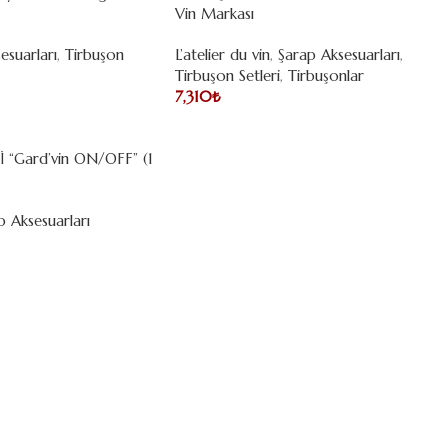
Vin Markası
esuarları
,
Tirbuşon
L’atelier du vin
,
Şarap Aksesuarları
,
Tirbuşon Setleri
,
Tirbuşonlar
7,310
₺
“Gard’vin ON/OFF” (1
p Aksesuarları