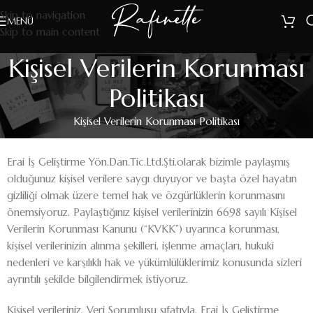
Skip to navigation
MENÜ
Skip to main content
Kişisel Verilerin Korunması
Politikası
Kişisel Verilerin Korunması Politikası
Erai İş Geliştirme Yön.Dan.Tic.Ltd.Şti.olarak bizimle paylaşmış
olduğunuz kişisel verilere saygı duyuyor ve başta özel hayatın
gizliliği olmak üzere temel hak ve özgürlüklerin korunmasını
önemsiyoruz. Paylaştığınız kişisel verilerinizin 6698 sayılı Kişisel
Verilerin Korunması Kanunu (“KVKK”) uyarınca korunması,
kişisel verilerinizin alınma şekilleri, işlenme amaçları, hukuki
nedenleri ve karşılıklı hak ve yükümlülüklerimiz konusunda sizleri
ayrıntılı şekilde bilgilendirmek istiyoruz.
Kişisel verileriniz, Veri Sorumlusu sıfatıyla, Erai İş Geliştirme