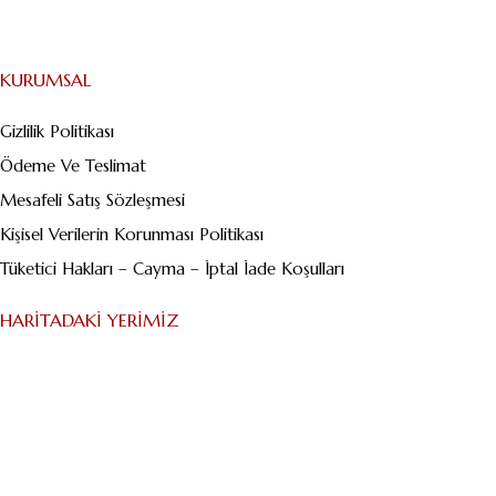
Abdibey caddesi, Dikyol Sk. No:2, 34732 Kadıköy/İstanbul
KURUMSAL
Gizlilik Politikası
Ödeme Ve Teslimat
Mesafeli Satış Sözleşmesi
Kişisel Verilerin Korunması Politikası
Tüketici Hakları – Cayma – İptal İade Koşulları
HARITADAKI YERIMIZ