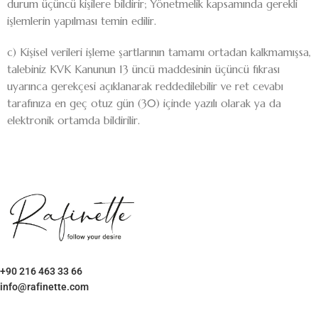
durum üçüncü kişilere bildirir; Yönetmelik kapsamında gerekli
işlemlerin yapılması temin edilir.
c) Kişisel verileri işleme şartlarının tamamı ortadan kalkmamışsa,
talebiniz KVK Kanunun 13 üncü maddesinin üçüncü fıkrası
uyarınca gerekçesi açıklanarak reddedilebilir ve ret cevabı
tarafınıza en geç otuz gün (30) içinde yazılı olarak ya da
elektronik ortamda bildirilir.
+90 216 463 33 66
info@rafinette.com
Merdivenköy, Business İstanbul Plaza B Blok – Kat:1/10 Yumurtacı