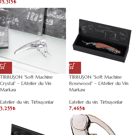
15,315
₺
TİRBUŞON “Soft Machine
TİRBUŞON “Soft Machine
Crystal” – L’Atelier du Vin
Rosewood” – L’Atelier du Vin
Markası
Markası
L’atelier du vin
,
Tirbuşonlar
L’atelier du vin
,
Tirbuşonlar
3,255
₺
7,465
₺