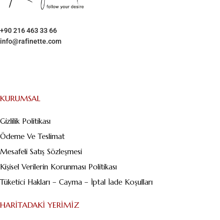
+90 216 463 33 66
info@rafinette.com
Merdivenköy, Business İstanbul Plaza B Blok – Kat:1/10 Yumurtacı
Abdibey caddesi, Dikyol Sk. No:2, 34732 Kadıköy/İstanbul
KURUMSAL
Gizlilik Politikası
Ödeme Ve Teslimat
Mesafeli Satış Sözleşmesi
Kişisel Verilerin Korunması Politikası
Tüketici Hakları – Cayma – İptal İade Koşulları
HARITADAKI YERIMIZ