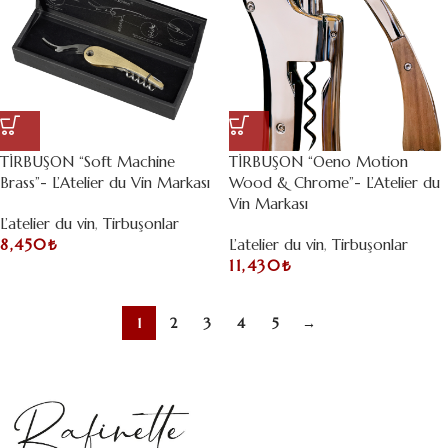
TİRBUŞON “Soft Machine
TİRBUŞON “Oeno Motion
Brass”- L’Atelier du Vin Markası
Wood & Chrome”- L’Atelier du
Vin Markası
L’atelier du vin
,
Tirbuşonlar
8,450
₺
L’atelier du vin
,
Tirbuşonlar
11,430
₺
1
2
3
4
5
→