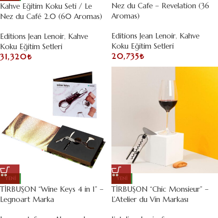
Nez du Cafe – Revelation (36
Kahve Eğitim Koku Seti / Le
Aromas)
Nez du Café 2.0 (60 Aromas)
Editions Jean Lenoir
,
Kahve
Editions Jean Lenoir
,
Kahve
Koku Eğitim Setleri
Koku Eğitim Setleri
20,735
₺
31,320
₺
YENI
YENI
TİRBUŞON “Wine Keys 4 in 1” –
TİRBUŞON “Chic Monsieur” –
Legnoart Marka
L’Atelier du Vin Markası