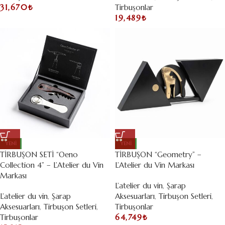
31,670
₺
Tirbuşonlar
19,489
₺
YENI
YENI
TİRBUŞON SETİ “Oeno
TİRBUŞON “Geometry” –
Collection 4” – L’Atelier du Vin
L’Atelier du Vin Markası
Markası
L’atelier du vin
,
Şarap
L’atelier du vin
,
Şarap
Aksesuarları
,
Tirbuşon Setleri
,
Aksesuarları
,
Tirbuşon Setleri
,
Tirbuşonlar
Tirbuşonlar
64,749
₺