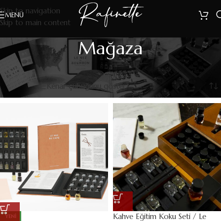
Skip to navigation
MENÜ
Skip to main content
Mağaza
Mağaza
59 sonuçtan 1-12 arası gösteriliyor
Filters
Kenar çubuğunu göster
Kahve Eğitim Koku Seti / Le
YENI