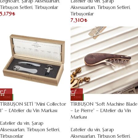
Legnoart
,
Şarap Aksesuarları
,
L’atelier du vin
,
Şarap
Tirbuşon Setleri
,
Tirbuşonlar
Aksesuarları
,
Tirbuşon Setleri
,
5,179
₺
Tirbuşonlar
7,310
₺
YENI
YENI
TİRBUŞON SETİ “Mini Collector
TİRBUŞON “Soft Machine Blade
1” – L’Atelier du Vin Markası
– Le Pierre” – L’Atelier du Vin
Markası
L’atelier du vin
,
Şarap
Aksesuarları
,
Tirbuşon Setleri
,
L’atelier du vin
,
Şarap
Tirbuşonlar
Aksesuarları
,
Tirbuşon Setleri
,