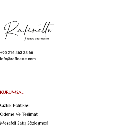
+90 216 463 33 66
info@rafinette.com
Merdivenköy, Business İstanbul Plaza B Blok – Kat:1/10 Yumurtacı
Abdibey caddesi, Dikyol Sk. No:2, 34732 Kadıköy/İstanbul
KURUMSAL
Gizlilik Politikası
Ödeme Ve Teslimat
Mesafeli Satış Sözleşmesi