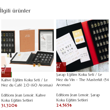
İlgili ürünler
Şarap Eğitim Koku Seti / Le
YENI
Nez du Vin – The Masterkit (54
Kahve Eğitim Koku Seti / Le
Aromas)
Nez du Café 2.0 (60 Aromas)
Editions Jean Lenoir
,
Şarap
Editions Jean Lenoir
,
Kahve
Koku Eğitim Setleri
Koku Eğitim Setleri
24,565
₺
31,320
₺