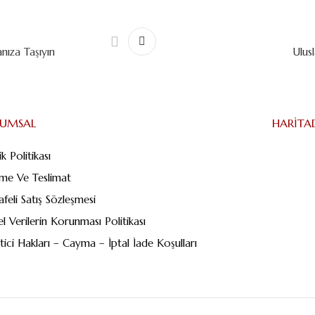
nıza Taşıyın
Ulus
RUMSAL
HARITA
lik Politikası
me Ve Teslimat
feli Satış Sözleşmesi
sel Verilerin Korunması Politikası
tici Hakları – Cayma – İptal İade Koşulları