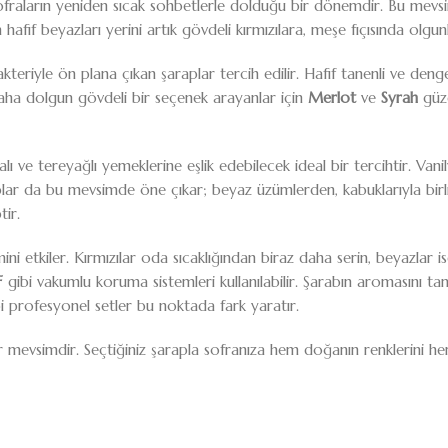
sofraların yeniden sıcak sohbetlerle dolduğu bir dönemdir. Bu mevs
hafif beyazları yerini artık gövdeli kırmızılara, meşe fıçısında olgu
eriyle ön plana çıkan şaraplar tercih edilir. Hafif tanenli ve denge
ha dolgun gövdeli bir seçenek arayanlar için
Merlot
ve
Syrah
güze
lı ve tereyağlı yemeklerine eşlik edebilecek ideal bir tercihtir. Van
ar da bu mevsimde öne çıkar; beyaz üzümlerden, kabuklarıyla birlik
tir.
i etkiler. Kırmızılar oda sıcaklığından biraz daha serin, beyazlar i
F
gibi vakumlu koruma sistemleri kullanılabilir. Şarabın aromasını 
i profesyonel setler bu noktada fark yaratır.
 mevsimdir. Seçtiğiniz şarapla sofranıza hem doğanın renklerini hem