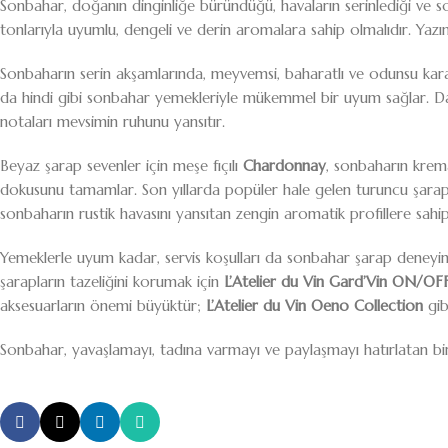
Sonbahar, doğanın dinginliğe büründüğü, havaların serinlediği ve 
tonlarıyla uyumlu, dengeli ve derin aromalara sahip olmalıdır. Yazın 
Sonbaharın serin akşamlarında, meyvemsi, baharatlı ve odunsu karakt
da hindi gibi sonbahar yemekleriyle mükemmel bir uyum sağlar. Da
notaları mevsimin ruhunu yansıtır.
Beyaz şarap sevenler için meşe fıçılı
Chardonnay
, sonbaharın krema
dokusunu tamamlar. Son yıllarda popüler hale gelen turuncu şarapl
sonbaharın rustik havasını yansıtan zengin aromatik profillere sahip
Yemeklerle uyum kadar, servis koşulları da sonbahar şarap deneyimin
şarapların tazeliğini korumak için
L’Atelier du Vin Gard’Vin ON/OF
aksesuarların önemi büyüktür;
L’Atelier du Vin Oeno Collection
gib
Sonbahar, yavaşlamayı, tadına varmayı ve paylaşmayı hatırlatan bir