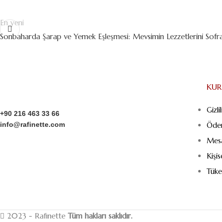
En yeni
Sonbaharda Şarap ve Yemek Eşleşmesi: Mevsimin Lezzetlerini Sofra
KU
Gizli
+90 216 463 33 66
info@rafinette.com
Öde
Merdivenköy, Business İstanbul Plaza B Blok – Kat:1/10
Mesa
Yumurtacı Abdibey caddesi, Dikyol Sk. No:2, 34732
Kişi
Kadıköy/İstanbul
Tüke
2023 - Rafinette
Tüm hakları saklıdır.