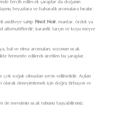
imde tercih edilecek şaraplar da doğanın
nlaşmış beyazlara ve baharatlı aromalara bırakır.
li asiditeye sahip
Pinot Noir
, mantar, ördek ya
l alternatiflerdir; karanfil, tarçın ve koyu meyve
ilya, bal ve elma aromaları, sezonun sıcak
te fermente edilerek üretilen bu şaraplar,
se çok soğuk olmadan servis edilmelidir. Açılan
tam olarak deneyimlemek için doğru tirbuşon ve
 de mevsimin sıcak ruhunu taşıyabilirsiniz.