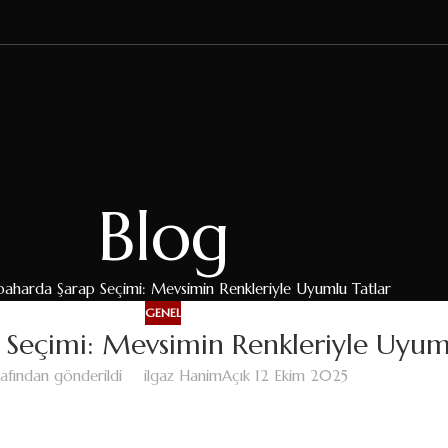
Blog
aharda Şarap Seçimi: Mevsimin Renkleriyle Uyumlu Tatlar
GENEL
Seçimi: Mevsimin Renkleriyle Uyum
afından gönderildi
ilgaz Hanim
Açık 12 Ekim 2025