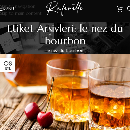
Skip to navigation
MENÜ
Skip to main content
Etiket Arşivleri: le nez du
bourbon
le nez du bourbon
08
EYL