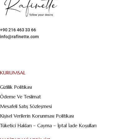
+90 216 463 33 66
info@rafinette.com
Merdivenköy, Business İstanbul Plaza B Blok – Kat:1/10 Yumurtacı
Abdibey caddesi, Dikyol Sk. No:2, 34732 Kadıköy/İstanbul
KURUMSAL
Gizlilik Politikası
Ödeme Ve Teslimat
Mesafeli Satış Sözleşmesi
Kişisel Verilerin Korunması Politikası
Tüketici Hakları – Cayma – İptal İade Koşulları