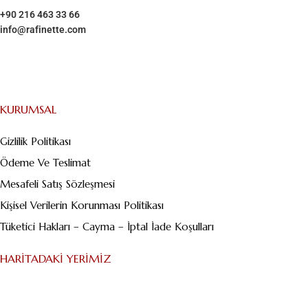
+90 216 463 33 66
info@rafinette.com
Merdivenköy, Business İstanbul Plaza B Blok – Kat:1/10 Yumurtacı
Abdibey caddesi, Dikyol Sk. No:2, 34732 Kadıköy/İstanbul
KURUMSAL
Gizlilik Politikası
Ödeme Ve Teslimat
Mesafeli Satış Sözleşmesi
Kişisel Verilerin Korunması Politikası
Tüketici Hakları – Cayma – İptal İade Koşulları
HARITADAKI YERIMIZ