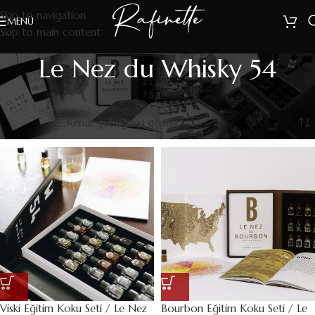
Skip to navigation
MENÜ
Skip to main content
Le Nez du Whisky 54
Le Nez du Whisky 54
2 sonucun tümü gösteriliyor
Filters
Kenar çubuğunu göster
Viski Eğitim Koku Seti / Le Nez
Bourbon Eğitim Koku Seti / Le