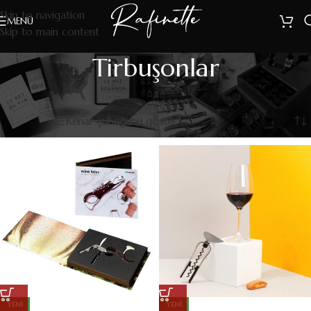
Skip to navigation
MENÜ
Skip to main content
Tirbuşonlar
Tirbuşonlar
29 sonuçtan 1-12 arası gösteriliyor
Filters
Kenar çubuğunu göster
YENI
YENI