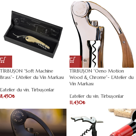
TİRBUŞON “Soft Machine
TİRBUŞON “Oeno Motion
Brass”- L’Atelier du Vin Markası
Wood & Chrome”- L’Atelier du
Vin Markası
L’atelier du vin
,
Tirbuşonlar
8,450
₺
L’atelier du vin
,
Tirbuşonlar
11,430
₺