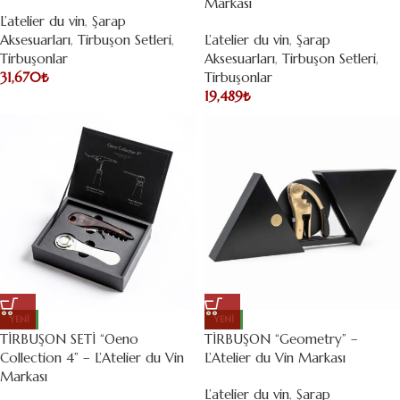
Markası
L’atelier du vin
,
Şarap
Aksesuarları
,
Tirbuşon Setleri
,
L’atelier du vin
,
Şarap
Tirbuşonlar
Aksesuarları
,
Tirbuşon Setleri
,
31,670
₺
Tirbuşonlar
19,489
₺
YENI
YENI
TİRBUŞON SETİ “Oeno
TİRBUŞON “Geometry” –
Collection 4” – L’Atelier du Vin
L’Atelier du Vin Markası
Markası
L’atelier du vin
,
Şarap