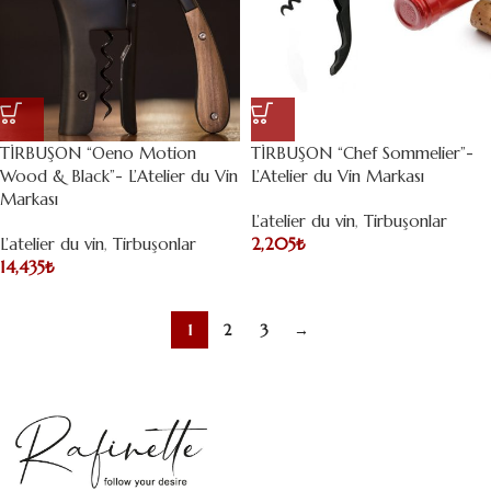
TİRBUŞON “Oeno Motion
TİRBUŞON “Chef Sommelier”-
Wood & Black”- L’Atelier du Vin
L’Atelier du Vin Markası
Markası
L’atelier du vin
,
Tirbuşonlar
L’atelier du vin
,
Tirbuşonlar
2,205
₺
14,435
₺
1
2
3
→