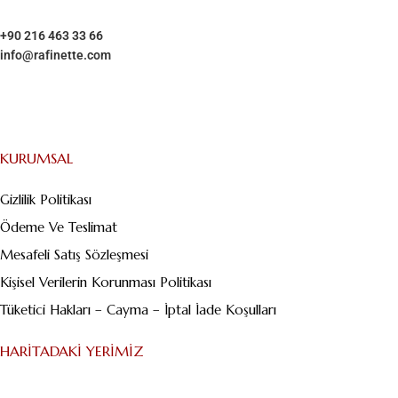
+90 216 463 33 66
info@rafinette.com
Merdivenköy, Business İstanbul Plaza B Blok – Kat:1/10 Yumurtacı
Abdibey caddesi, Dikyol Sk. No:2, 34732 Kadıköy/İstanbul
KURUMSAL
Gizlilik Politikası
Ödeme Ve Teslimat
Mesafeli Satış Sözleşmesi
Kişisel Verilerin Korunması Politikası
Tüketici Hakları – Cayma – İptal İade Koşulları
HARITADAKI YERIMIZ