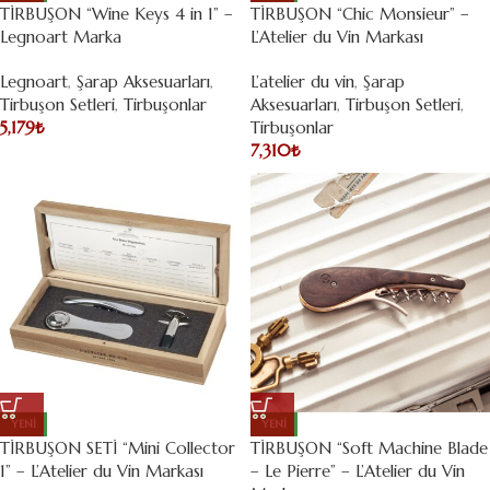
TİRBUŞON “Wine Keys 4 in 1” –
TİRBUŞON “Chic Monsieur” –
Legnoart Marka
L’Atelier du Vin Markası
Legnoart
,
Şarap Aksesuarları
,
L’atelier du vin
,
Şarap
Tirbuşon Setleri
,
Tirbuşonlar
Aksesuarları
,
Tirbuşon Setleri
,
5,179
₺
Tirbuşonlar
7,310
₺
YENI
YENI
TİRBUŞON SETİ “Mini Collector
TİRBUŞON “Soft Machine Blade
1” – L’Atelier du Vin Markası
– Le Pierre” – L’Atelier du Vin