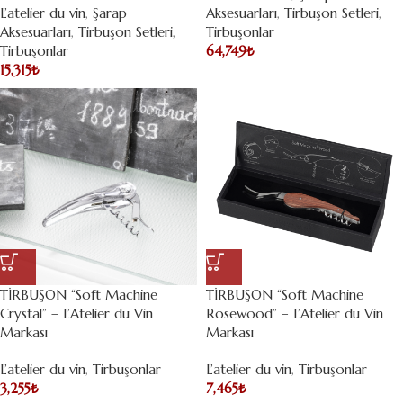
L’atelier du vin
,
Şarap
Aksesuarları
,
Tirbuşon Setleri
,
Aksesuarları
,
Tirbuşon Setleri
,
Tirbuşonlar
Tirbuşonlar
64,749
₺
15,315
₺
TİRBUŞON “Soft Machine
TİRBUŞON “Soft Machine
Crystal” – L’Atelier du Vin
Rosewood” – L’Atelier du Vin
Markası
Markası
L’atelier du vin
,
Tirbuşonlar
L’atelier du vin
,
Tirbuşonlar
3,255
₺
7,465
₺