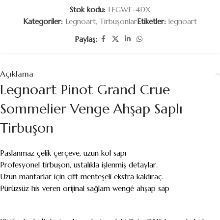
Stok kodu:
LEGWF-4DX
Kategoriler:
Legnoart
,
Tirbuşonlar
Etiketler:
legnoart
Paylaş:
Açıklama
Legnoart Pinot Grand Crue
Sommelier Venge Ahşap Saplı
Tirbuşon
Paslanmaz çelik çerçeve, uzun kol sapı
Profesyonel tirbuşon, ustalıkla işlenmiş detaylar.
Uzun mantarlar için çift menteşeli ekstra kaldıraç.
Pürüzsüz his veren orijinal sağlam wengé ahşap sap