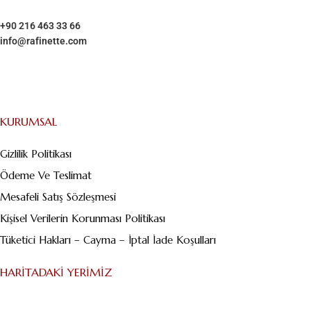
+90 216 463 33 66
info@rafinette.com
Merdivenköy, Business İstanbul Plaza B Blok – Kat:1/10 Yumurtacı
Abdibey caddesi, Dikyol Sk. No:2, 34732 Kadıköy/İstanbul
KURUMSAL
Gizlilik Politikası
Ödeme Ve Teslimat
Mesafeli Satış Sözleşmesi
Kişisel Verilerin Korunması Politikası
Tüketici Hakları – Cayma – İptal İade Koşulları
HARITADAKI YERIMIZ