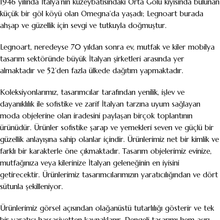
1946 yılında İtalya’nın kuzeybatısındaki Orta Gölü kıyısında bulunan
küçük bir göl köyü olan Omegna’da yaşadı; Legnoart burada
ahşap ve güzellik için sevgi ve tutkuyla doğmuştur.
Legnoart, neredeyse 70 yıldan sonra ev, mutfak ve kiler mobilya
tasarım sektöründe büyük İtalyan şirketleri arasında yer
almaktadır ve 52’den fazla ülkede dağıtım yapmaktadır.
Koleksiyonlarımız, tasarımcılar tarafından yenilik, işlev ve
dayanıklılık ile sofistike ve zarif İtalyan tarzına uyum sağlayan
moda objelerine olan iradesini paylaşan birçok toplantının
ürünüdür. Ürünler sofistike şarap ve yemekleri seven ve güçlü bir
güzellik anlayışına sahip olanlar içindir. Ürünlerimiz net bir kimlik ve
farklı bir karakterle öne çıkmaktadır. Tasarım objelerimiz evinize,
mutfağınıza veya kilerinize İtalyan geleneğinin en iyisini
getirecektir. Ürünlerimiz tasarımcılarımızın yaratıcılığından ve dört
sütunla şekilleniyor.
Ürünlerimiz görsel açısından olağanüstü tutarlılığı gösterir ve tek
bir yaratıcı hassasiyetten kaynaklanır. Dengeli tasarımı hem aşırı