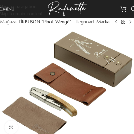
Skip to navigation
MENÜ
Skip to main content
Mağaza
TİRBUŞON “Pinot Wengé” – Legnoart Marka
Büyütmek için tıklayın