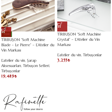
TİRBUŞON “Soft Machine
YENI
Crystal” – L’Atelier du Vin
TİRBUŞON “Soft Machine
Markası
Blade – Le Pierre” – L’Atelier du
Vin Markası
L’atelier du vin
,
Tirbuşonlar
3,255
₺
L’atelier du vin
,
Şarap
Aksesuarları
,
Tirbuşon Setleri
,
Tirbuşonlar
19,489
₺