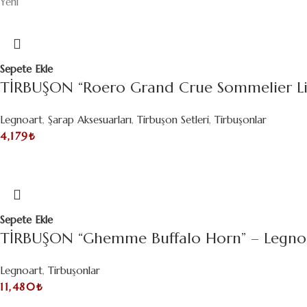
Yeni
Sepete Ekle
TİRBUŞON “Roero Grand Crue Sommelier L
Legnoart
,
Şarap Aksesuarları
,
Tirbuşon Setleri
,
Tirbuşonlar
4,179
₺
Sepete Ekle
TİRBUŞON “Ghemme Buffalo Horn” – Legno
Legnoart
,
Tirbuşonlar
11,480
₺