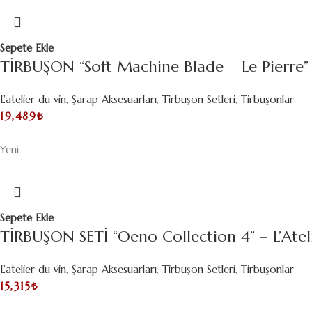
Sepete Ekle
TİRBUŞON “Soft Machine Blade – Le Pierre” 
L’atelier du vin
,
Şarap Aksesuarları
,
Tirbuşon Setleri
,
Tirbuşonlar
19,489
₺
Yeni
Sepete Ekle
TİRBUŞON SETİ “Oeno Collection 4” – L’Atel
L’atelier du vin
,
Şarap Aksesuarları
,
Tirbuşon Setleri
,
Tirbuşonlar
15,315
₺