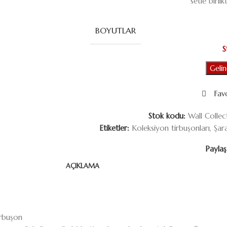
setle birli
BOYUTLAR
S
Geli
Favo
Stok kodu:
Wall Collec
Etiketler:
Koleksiyon tirbuşonları
,
Şar
Paylaş
AÇIKLAMA
irbuşon