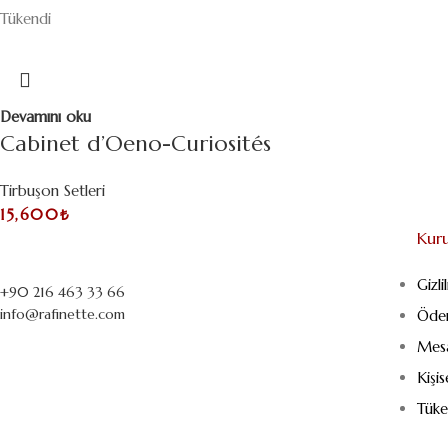
Tükendi
Devamını oku
Cabinet d’Oeno-Curiosités
Tirbuşon Setleri
15,600
₺
Kur
Gizli
+90 216 463 33 66
info@rafinette.com
Öde
Merdivenköy, Business İstanbul Plaza B Blok – Kat:1/10
Mesa
Yumurtacı Abdibey caddesi, Dikyol Sk. No:2, 34732 Kadıköy/
Kişi
İstanbul
Tüke