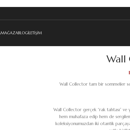
A
MAĞAZA
BLOG
İLETIŞIM
Wall 
Wall Collector tam bir sommelier set
Wall Collector gerçek “rak tahtası” ve 
hem muhafaza edip hem de sergileme
koleksiyonumuzdan iki otantik parçaya d