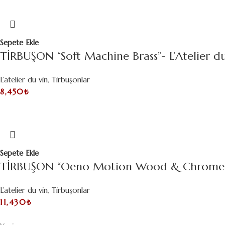
Sepete Ekle
TİRBUŞON “Soft Machine Brass”- L’Atelier d
L’atelier du vin
,
Tirbuşonlar
8,450
₺
Sepete Ekle
TİRBUŞON “Oeno Motion Wood & Chrome”- L
L’atelier du vin
,
Tirbuşonlar
11,430
₺