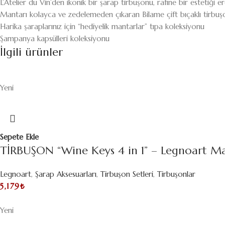
L’Atelier du Vin’den ikonik bir şarap tirbuşonu, rafine bir estetiği
Mantarı kolayca ve zedelemeden çıkaran Bilame çift bıçaklı tirbuşon
Harika şaraplarınız için “hediyelik mantarlar” tıpa koleksiyonu
Şampanya kapsülleri koleksiyonu
İlgili ürünler
Yeni
Sepete Ekle
TİRBUŞON “Wine Keys 4 in 1” – Legnoart M
Legnoart
,
Şarap Aksesuarları
,
Tirbuşon Setleri
,
Tirbuşonlar
5,179
₺
Yeni