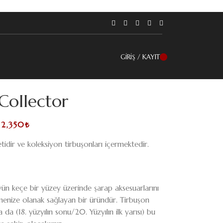
GIRIŞ / KAYIT
Collector
12,350
₺
idir ve koleksiyon tirbuşonları içermektedir.
yün keçe bir yüzey üzerinde şarap aksesuarlarını
nize olanak sağlayan bir üründür. Tirbuşon
a (18. yüzyılın sonu/20. Yüzyılın ilk yarısı) bu