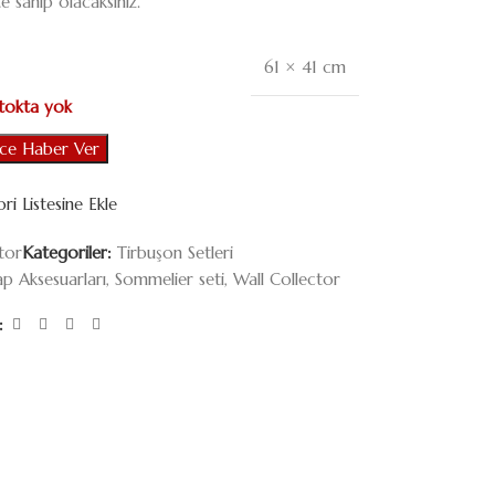
kte sahip olacaksınız.
61 × 41 cm
tokta yok
nce Haber Ver
ri Listesine Ekle
tor
Kategoriler:
Tirbuşon Setleri
ap Aksesuarları
,
Sommelier seti
,
Wall Collector
: