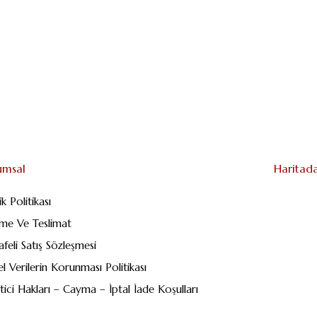
umsal
Haritada
lik Politikası
me Ve Teslimat
feli Satış Sözleşmesi
sel Verilerin Korunması Politikası
tici Hakları – Cayma – İptal İade Koşulları