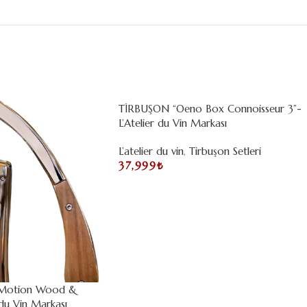
TİRBUŞON “Oeno Box Connoisseur 3”-
L’Atelier du Vin Markası
L’atelier du vin
,
Tirbuşon Setleri
37,999
₺
Motion Wood &
du Vin Markası