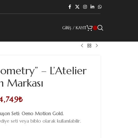
GIRIŞ / KAYIT
metry” – L’Atelier
n Markası
4,749
₺
irbuşon Seti: Oeno Motion Gold.
iye seti veya biblo olarak kullanılabilir.