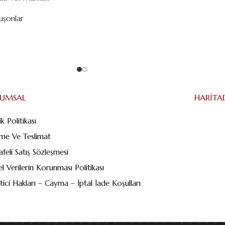
uşonlar
RUMSAL
HARITA
lik Politikası
me Ve Teslimat
feli Satış Sözleşmesi
sel Verilerin Korunması Politikası
tici Hakları – Cayma – İptal İade Koşulları