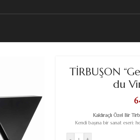
TİRBUŞON “Geo
du Vi
6
Kaldıraçlı Özel Bir T
Kendi başına bir sanat eseri: hed
-
+