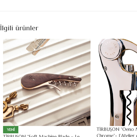
İlgili ürünler
TİRBUŞON “Oeno 
YENI
Chrome”- L’Atelier 
TİRBUŞON “Soft Machine Blade – Le