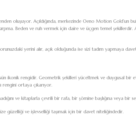
üçgenden oluşuyor. Açıldığında, merkezinde Oeno Motion Gold’un bul
kırpma. Beden ve ruh vermek için daire ve üçgen temel şekillerdir.
korunuzdaki yerini alır, açık olduğunda ise sizi tadım yapmaya dave
 lüksün ikonik rengidir. Geometrik şekilleri yüceltmek ve duygusal bi
ı rengini ortaya çıkarıyor.
ğını ve kitaplarla çevrili bir rafa, bir şömine başlığına veya bir seh
güzelliği ve işlevselliği taşımak için bir davet niteliğindedir.