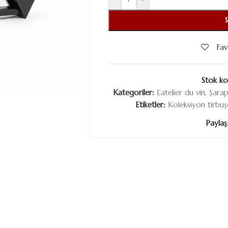
Fav
Stok k
Kategoriler:
L’atelier du vin
,
Şarap
Etiketler:
Koleksiyon tirbuş
Paylaş