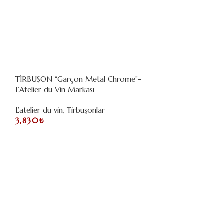
TİRBUŞON “Garçon Metal Chrome”-
TİRBUŞON “Soft
L’Atelier du Vin Markası
Monde (Limited E
Markası
L’atelier du vin
,
Tirbuşonlar
3,830
₺
L’atelier du vin
,
T
6,800
₺