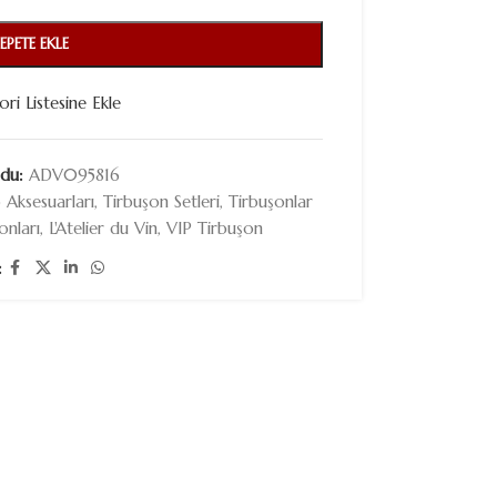
SEPETE EKLE
ori Listesine Ekle
odu:
ADV095816
 Aksesuarları
,
Tirbuşon Setleri
,
Tirbuşonlar
onları
,
L'Atelier du Vin
,
VIP Tirbuşon
: