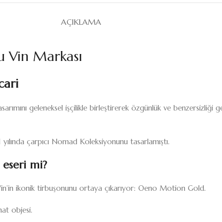
AÇIKLAMA
u Vin Markası
cari
arımını geleneksel işçilikle birleştirerek özgünlük ve benzersizliği g
021 yılında çarpıcı Nomad Koleksiyonunu tasarlamıştı.
 eseri mi?
 Vin’in ikonik tirbuşonunu ortaya çıkarıyor: Oeno Motion Gold.
at objesi.