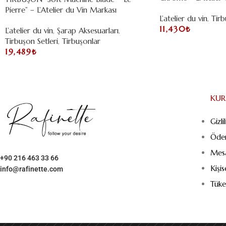
Pierre” – L’Atelier du Vin Markası
L’atelier du vin
,
Tirb
11,430
₺
L’atelier du vin
,
Şarap Aksesuarları
,
Tirbuşon Setleri
,
Tirbuşonlar
19,489
₺
KU
Gizli
Öde
Mesa
+90 216 463 33 66
Kişi
info@rafinette.com
Merdivenköy, Business İstanbul Plaza B Blok – Kat:1/10
Tüke
Yumurtacı Abdibey caddesi, Dikyol Sk. No:2, 34732 Kadıköy/
İstanbul