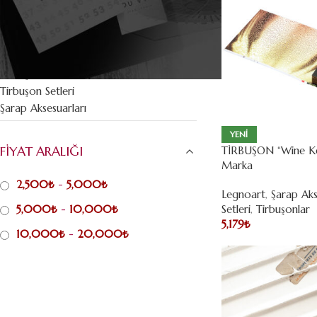
Şarap Koku Eğitim Setleri
Viski Koku Eğitim Setleri
Kahve Koku Eğitim Setleri
Tirbuşonlar
Tirbuşon Setleri
Şarap Aksesuarları
YENI
FİYAT ARALIĞI
TİRBUŞON “Wine Key
Marka
2,500
₺
-
5,000
₺
Legnoart
,
Şarap Aks
Setleri
,
Tirbuşonlar
5,000
₺
-
10,000
₺
5,179
₺
10,000
₺
-
20,000
₺