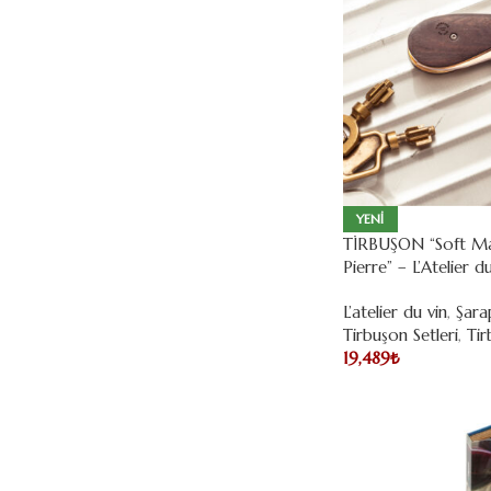
YENI
TİRBUŞON “Soft Ma
Pierre” – L’Atelier 
L’atelier du vin
,
Şara
Tirbuşon Setleri
,
Tir
19,489
₺