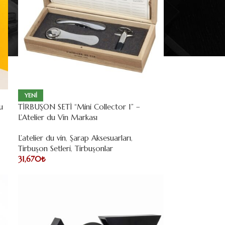
YENI
u
TİRBUŞON SETİ “Mini Collector 1” –
L’Atelier du Vin Markası
L’atelier du vin
,
Şarap Aksesuarları
,
Tirbuşon Setleri
,
Tirbuşonlar
31,670
₺