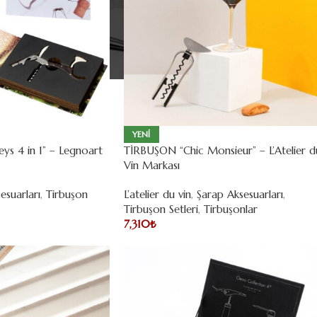
YENI
s 4 in 1” – Legnoart
TİRBUŞON “Chic Monsieur” – L’Atelier d
Vin Markası
esuarları
,
Tirbuşon
L’atelier du vin
,
Şarap Aksesuarları
,
Tirbuşon Setleri
,
Tirbuşonlar
7,310
₺