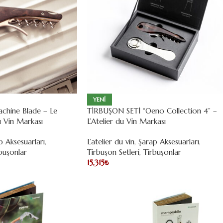
YENI
chine Blade – Le
TİRBUŞON SETİ “Oeno Collection 4” –
du Vin Markası
L’Atelier du Vin Markası
p Aksesuarları
,
L’atelier du vin
,
Şarap Aksesuarları
,
buşonlar
Tirbuşon Setleri
,
Tirbuşonlar
15,315
₺