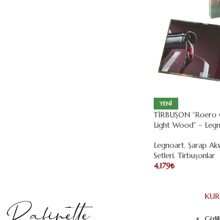
YENI
TİRBUŞON “Roero 
Light Wood” – Leg
Legnoart
,
Şarap Aks
Setleri
,
Tirbuşonlar
4,179
₺
KU
Gizli