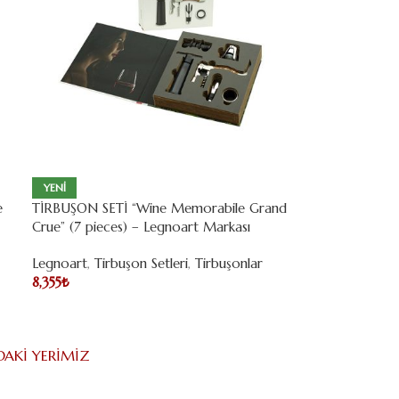
YENI
e
TİRBUŞON SETİ “Wine Memorabile Grand
Crue” (7 pieces) – Legnoart Markası
Legnoart
,
Tirbuşon Setleri
,
Tirbuşonlar
8,355
₺
DAKI YERIMIZ