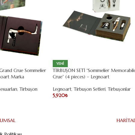
YENI
Grand Crue Sommelier
TİRBUŞON SETİ “Sommelier Memorabil
noart Marka
Crue” (4 pieces) – Legnoart
esuarları
,
Tirbuşon
Legnoart
,
Tirbuşon Setleri
,
Tirbuşonlar
5,920
₺
RUMSAL
HARITA
lik Politikası