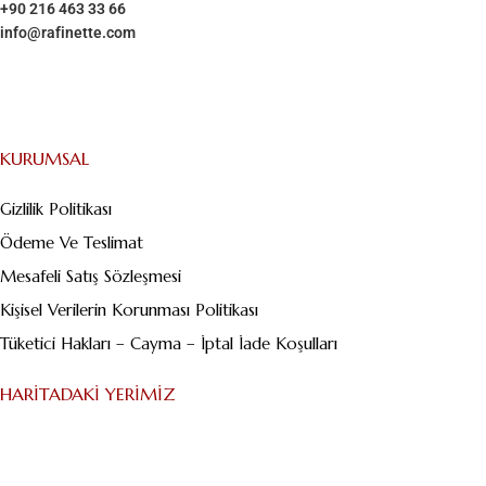
+90 216 463 33 66
info@rafinette.com
Merdivenköy, Business İstanbul Plaza B Blok – Kat:1/10 Yumurtacı
Abdibey caddesi, Dikyol Sk. No:2, 34732 Kadıköy/İstanbul
KURUMSAL
Gizlilik Politikası
Ödeme Ve Teslimat
Mesafeli Satış Sözleşmesi
Kişisel Verilerin Korunması Politikası
Tüketici Hakları – Cayma – İptal İade Koşulları
HARITADAKI YERIMIZ