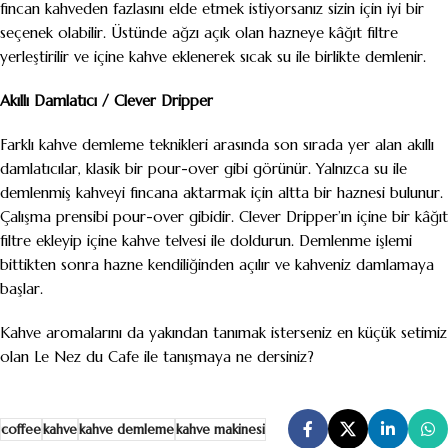
fincan kahveden fazlasını elde etmek istiyorsanız sizin için iyi bir
seçenek olabilir. Üstünde ağzı açık olan hazneye kâğıt filtre
yerleştirilir ve içine kahve eklenerek sıcak su ile birlikte demlenir.
Akıllı Damlatıcı / Clever Dripper
Farklı kahve demleme teknikleri arasında son sırada yer alan akıllı
damlatıcılar, klasik bir pour-over gibi görünür. Yalnızca su ile
demlenmiş kahveyi fincana aktarmak için altta bir haznesi bulunur.
Çalışma prensibi pour-over gibidir. Clever Dripper’ın içine bir kâğıt
filtre ekleyip içine kahve telvesi ile doldurun. Demlenme işlemi
bittikten sonra hazne kendiliğinden açılır ve kahveniz damlamaya
başlar.
Kahve aromalarını da yakından tanımak isterseniz en küçük setimiz
olan
Le Nez du Cafe
ile tanışmaya ne dersiniz?
coffee
kahve
kahve demleme
kahve makinesi