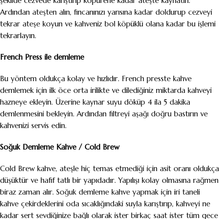
şekilde cezvede karıştırıp köpürene kadar ateşte kaynatın.
Ardından ateşten alın, fincanınızı yarısına kadar doldurup cezveyi
tekrar ateşe koyun ve kahveniz bol köpüklü olana kadar bu işlemi
tekrarlayın.
French Press ile demleme
Bu yöntem oldukça kolay ve hızlıdır. French presste kahve
demlemek için ilk öce orta irilikte ve dilediğiniz miktarda kahveyi
hazneye ekleyin. Üzerine kaynar suyu döküp 4 ila 5 dakika
demlenmesini bekleyin. Ardından filtreyi aşağı doğru bastırın ve
kahvenizi servis edin.
Soğuk Demleme Kahve / Cold Brew
Cold Brew kahve, ateşle hiç temas etmediği için asit oranı oldukça
düşüktür ve hafif tatlı bir yapıdadır. Yapılışı kolay olmasına rağmen
biraz zaman alır. Soğuk demleme kahve yapmak için iri taneli
kahve çekirdeklerini oda sıcaklığındaki suyla karıştırıp, kahveyi ne
kadar sert sevdiğinize bağlı olarak ister birkaç saat ister tüm gece