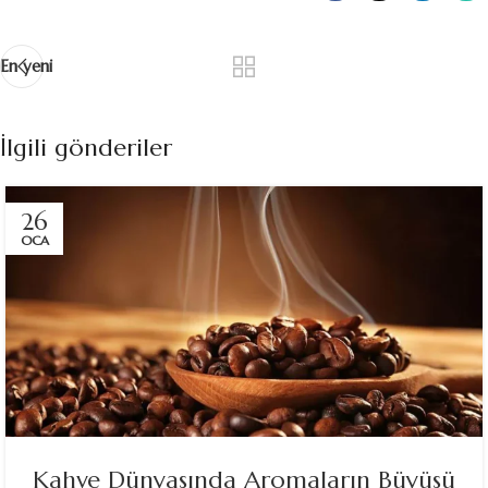
En yeni
İlgili gönderiler
26
OCA
Kahve Dünyasında Aromaların Büyüsü