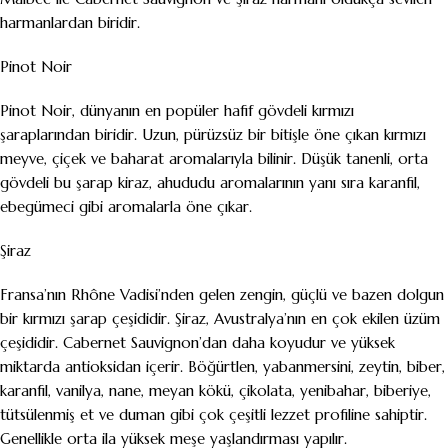
harmanlardan biridir.
Pinot Noir
Pinot Noir, dünyanın en popüler hafif gövdeli kırmızı
şaraplarından biridir. Uzun, pürüzsüz bir bitişle öne çıkan kırmızı
meyve, çiçek ve baharat aromalarıyla bilinir. Düşük tanenli, orta
gövdeli bu şarap kiraz, ahududu aromalarının yanı sıra karanfil,
ebegümeci gibi aromalarla öne çıkar.
Şiraz
Fransa’nın Rhône Vadisi’nden gelen zengin, güçlü ve bazen dolgun
bir kırmızı şarap çeşididir. Şiraz, Avustralya’nın en çok ekilen üzüm
çeşididir. Cabernet Sauvignon’dan daha koyudur ve yüksek
miktarda antioksidan içerir. Böğürtlen, yabanmersini, zeytin, biber,
karanfil, vanilya, nane, meyan kökü, çikolata, yenibahar, biberiye,
tütsülenmiş et ve duman gibi çok çeşitli lezzet profiline sahiptir.
Genellikle orta ila yüksek meşe yaşlandırması yapılır.