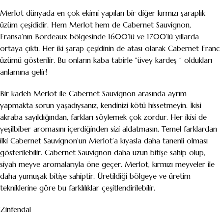
Merlot dünyada en çok ekimi yapılan bir diğer kırmızı şaraplık
üzüm çeşididir. Hem Merlot hem de Cabernet Sauvignon,
Fransa’nın Bordeaux bölgesinde 1600’lü ve 1700’lü yıllarda
ortaya çıktı. Her iki şarap çeşidinin de atası olarak Cabernet Franc
üzümü gösterilir. Bu onların kaba tabirle “üvey kardeş “ oldukları
anlamına gelir!
Bir kadeh Merlot ile Cabernet Sauvignon arasında ayrım
yapmakta sorun yaşadıysanız, kendinizi kötü hissetmeyin. İkisi
akraba sayıldığından, farkları söylemek çok zordur. Her ikisi de
yeşilbiber aromasını içerdiğinden sizi aldatmasın. Temel farklardan
ilki Cabernet Sauvignon’un Merlot’a kıyasla daha tanenli olması
gösterilebilir. Cabernet Sauvignon daha uzun bitişe sahip olup,
siyah meyve aromalarıyla öne geçer. Merlot, kırmızı meyveler ile
daha yumuşak bitişe sahiptir. Üretildiği bölgeye ve üretim
tekniklerine göre bu farklılıklar çeşitlendirilebilir.
Zinfendal