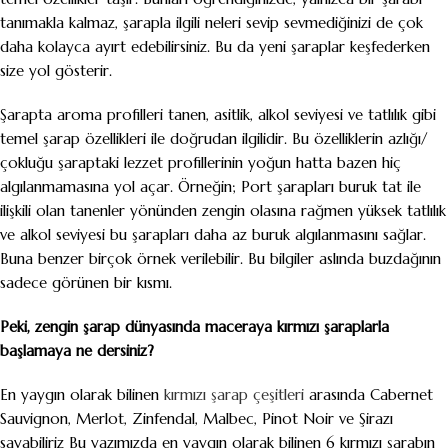
tanımakla kalmaz, şarapla ilgili neleri sevip sevmediğinizi de çok
daha kolayca ayırt edebilirsiniz. Bu da yeni şaraplar keşfederken
size yol gösterir.
Şarapta aroma profilleri tanen, asitlik, alkol seviyesi ve tatlılık gibi
temel şarap özellikleri ile doğrudan ilgilidir. Bu özelliklerin azlığı/
çokluğu şaraptaki lezzet profillerinin yoğun hatta bazen hiç
algılanmamasına yol açar. Örneğin; Port şarapları buruk tat ile
ilişkili olan tanenler yönünden zengin olasına rağmen yüksek tatlılık
ve alkol seviyesi bu şarapları daha az buruk algılanmasını sağlar.
Buna benzer birçok örnek verilebilir. Bu bilgiler aslında buzdağının
sadece görünen bir kısmı.
Peki, zengin şarap dünyasında maceraya kırmızı şaraplarla
başlamaya ne dersiniz?
En yaygın olarak bilinen
kırmızı şarap çeşitleri
arasında Cabernet
Sauvignon, Merlot, Zinfendal, Malbec, Pinot Noir ve Şirazı
sayabiliriz Bu yazımızda en yaygın olarak bilinen 6 kırmızı şarabın