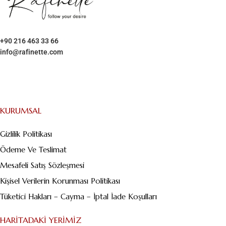
+90 216 463 33 66
info@rafinette.com
Merdivenköy, Business İstanbul Plaza B Blok – Kat:1/10 Yumurtacı
Abdibey caddesi, Dikyol Sk. No:2, 34732 Kadıköy/İstanbul
KURUMSAL
Gizlilik Politikası
Ödeme Ve Teslimat
Mesafeli Satış Sözleşmesi
Kişisel Verilerin Korunması Politikası
Tüketici Hakları – Cayma – İptal İade Koşulları
HARITADAKI YERIMIZ