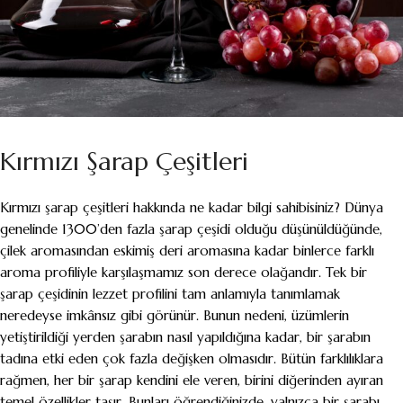
Kırmızı Şarap Çeşitleri
Kırmızı şarap çeşitleri hakkında ne kadar bilgi sahibisiniz? Dünya
genelinde 1300’den fazla şarap çeşidi olduğu düşünüldüğünde,
çilek aromasından eskimiş deri aromasına kadar binlerce farklı
aroma profiliyle karşılaşmamız son derece olağandır. Tek bir
şarap çeşidinin lezzet profilini tam anlamıyla tanımlamak
neredeyse imkânsız gibi görünür. Bunun nedeni, üzümlerin
yetiştirildiği yerden şarabın nasıl yapıldığına kadar, bir şarabın
tadına etki eden çok fazla değişken olmasıdır. Bütün farklılıklara
rağmen, her bir şarap kendini ele veren, birini diğerinden ayıran
temel özellikler taşır. Bunları öğrendiğinizde, yalnızca bir şarabı