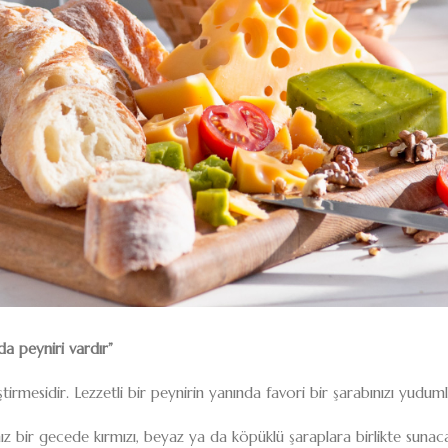
da peyniri vardır”
irmesidir. Lezzetli bir peynirin yanında favori bir şarabınızı yuduml
ğınız bir gecede kırmızı, beyaz ya da köpüklü şaraplara birlikte suna