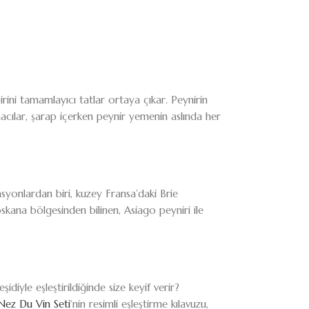
rbirini tamamlayıcı tatlar ortaya çıkar. Peynirin
rmacılar, şarap içerken peynir yemenin aslında her
asyonlardan biri, kuzey Fransa’daki Brie
skana bölgesinden bilinen, Asiago peyniri ile
iyle eşleştirildiğinde size keyif verir?
Nez Du Vin Seti
‘nin resimli eşleştirme kılavuzu,