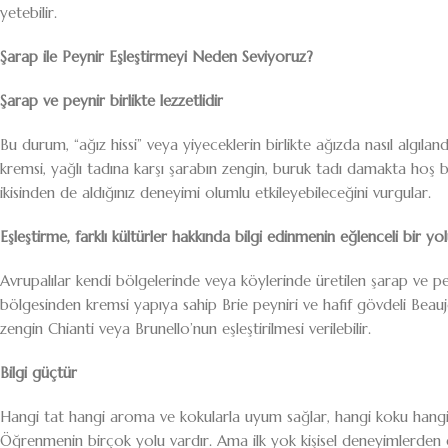
yetebilir.
Şarap ile Peynir Eşleştirmeyi Neden Seviyoruz?
Şarap ve peynir birlikte lezzetlidir
Bu durum, “ağız hissi” veya yiyeceklerin birlikte ağızda nasıl algılandı
kremsi, yağlı tadına karşı şarabın zengin, buruk tadı damakta hoş bir
ikisinden de aldığınız deneyimi olumlu etkileyebileceğini vurgular.
Eşleştirme, farklı kültürler hakkında bilgi edinmenin eğlenceli bir yo
Avrupalılar kendi bölgelerinde veya köylerinde üretilen şarap ve pe
bölgesinden kremsi yapıya sahip Brie peyniri ve hafif gövdeli Beaujo
zengin Chianti veya Brunello’nun eşleştirilmesi verilebilir.
Bilgi güçtür
Hangi tat hangi aroma ve kokularla uyum sağlar, hangi koku hangi sın
Öğrenmenin birçok yolu vardır. Ama ilk yok kişisel deneyimlerden g