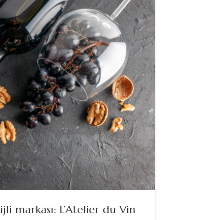
09
EYL
jli markası: L’Atelier du Vin