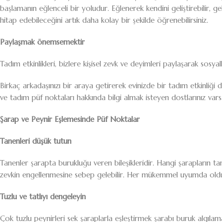
başlamanın eğlenceli bir yoludur. Eğlenerek kendini geliştirebilir, gel
hitap edebileceğini artık daha kolay bir şekilde öğrenebilirsiniz.
Paylaşmak önemsemektir
Tadım etkinlikleri, bizlere kişisel zevk ve deyimleri paylaşarak sosy
Birkaç arkadaşınızı bir araya getirerek evinizde bir tadım etkinliğ
ve tadım püf noktaları hakkında bilgi almak isteyen dostlarınız v
Şarap ve Peynir Eşlemesinde Püf Noktalar
Tanenleri düşük tutun
Tanenler şarapta burukluğu veren bileşikleridir. Hangi şarapların 
zevkin engellenmesine sebep gelebilir. Her mükemmel uyumda oldu
Tuzlu ve tatlıyı dengeleyin
Çok tuzlu peynirleri sek şaraplarla eşleştirmek şarabı buruk algılaman