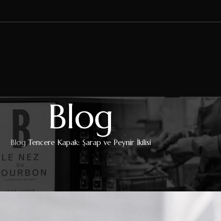
Blog
Blog
Tencere Kapak: Şarap ve Peynir İkilisi
EDITIONS JEAN LENOIR
re Kapak: Şarap ve Peynir İkilisi
Tarafından gönderildi
admin
Açık 2 Eylül 2023