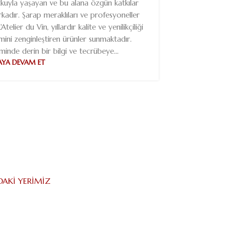
utkuyla yaşayan ve bu alana özgün katkılar
Kaliteli ve
rkadır. Şarap meraklıları ve profesyoneller
kültürüne 
elier du Vin, yıllardır kalite ve yenilikçiliği
hakkında fi
mini zenginleştiren ürünler sunmaktadır.
seçenekler
minde derin bir bilgi ve tecrübeye...
kadehlere 
YA DEVAM ET
DAKI YERIMIZ