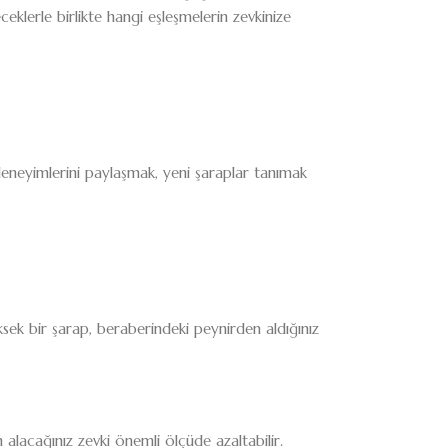
eceklerle birlikte hangi eşleşmelerin zevkinize
deneyimlerini paylaşmak, yeni şaraplar tanımak
sek bir şarap, beraberindeki peynirden aldığınız
n alacağınız zevki önemli ölçüde azaltabilir.