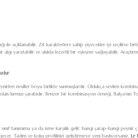
ğı ile açıklanabilir. Zıt karakterlere sahip yiyecekler iyi seçilirse bi
 algı yaratabilir ve akılda lezzetli bir eşleşme sağlayabilir. Araştı
ludur
ynirleri nesiller boyu birlikte sunmuşlardır. Oldukça sevilen kombin
lais kırmızı şarabıdır. Benzer bir kombinasyon örneği, İtalya’nın To
ıf tanımıma ya da isme karşılık gelir, hangi şarap-hangi peynir çeşid
eçer. Tadım ve koku profilinizi geliştirmeye yeni başlıyorsanız,
Le 