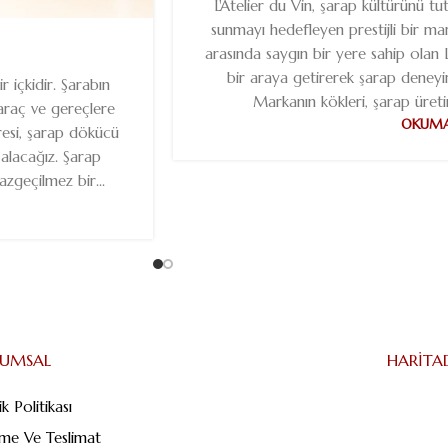
L'Atelier du Vin, şarap kültürünü t
sunmayı hedefleyen prestijli bir ma
arasında saygın bir yere sahip olan L'At
bir araya getirerek şarap deneyi
r içkidir. Şarabın
Markanın kökleri, şarap üreti
araç ve gereçlere
OKUMA
esi, şarap dökücü
 alacağız. Şarap
zgeçilmez bir...
RUMSAL
HARITA
lik Politikası
me Ve Teslimat