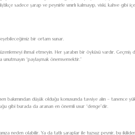
iştikçe sadece şarap ve peynirle sınırlı kalmayıp, viski, kahve gibi iç
alleşebileceğimiz bir ortam sunar.
i düzenlemeyi ihmal etmeyin. Her şarabın bir öyküsü vardır. Geçmiş 
arsa unutmayın “paylaşmak önemsemektir.”
tanen bakımından düşük olduğu konusunda tavsiye alın – tanence yük
ğu gibi burada da aranan en önemli usur “denge”dir.
ıza neden olabilir. Ya da tatlı şaraplar ile tuzsuz peynir, bu ikilide