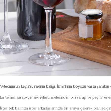
“Mecnun’un Leyla’sı, rakının balığı, İzmirli’nin boyozu varsa şarabın 
En temel, şarap-yemek eşleştirmelerinden biri şarap ve peynir eşleşt
İster tek başınıza ister arkadaşlarınızla bir araya gelerek planladı