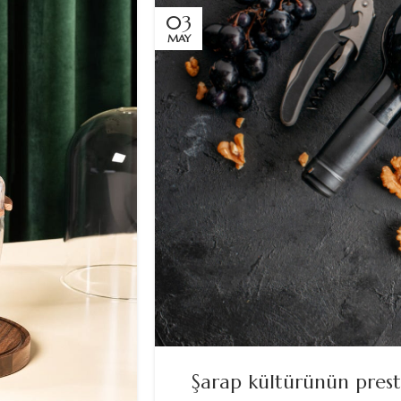
03
MAY
Şarap kültürünün presti