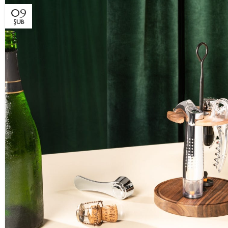
09
ŞUB